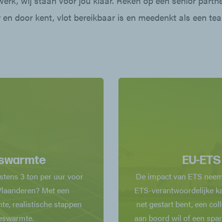
werk, wij staan voor jou klaar. Reken op een senior partner
 en door kent, vlot bereikbaar is en meedenkt als een tea
eswarmte
EU-ETS 
stens 3 ton per uur voor
De impact van ETS neemt
n Vlaanderen? Met een
ETS-verantwoordelijke ka
te, realistische stappen
net gestart bent, een col
ceswarmte.
aan boord wil of een sparr