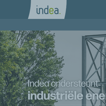
Indea ondersteunt
industriële e