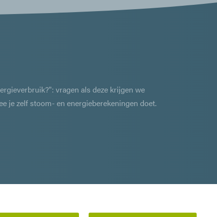
nergieverbruik?": vragen als deze krijgen we
 je zelf stoom- en energieberekeningen doet.