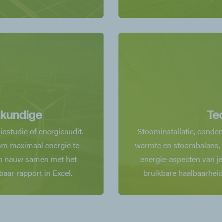
skundige
Te
estudie of energieaudit.
Stoominstallatie, conden
 om maximaal energie te
warmte en stoombalans, d
en nauw samen met het
energie-aspecten van je
aar rapport in Excel.
bruikbare haalbaarheid