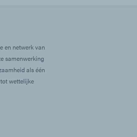
se en netwerk van
nze samenwerking
rzaamheid als één
ot wettelijke
»