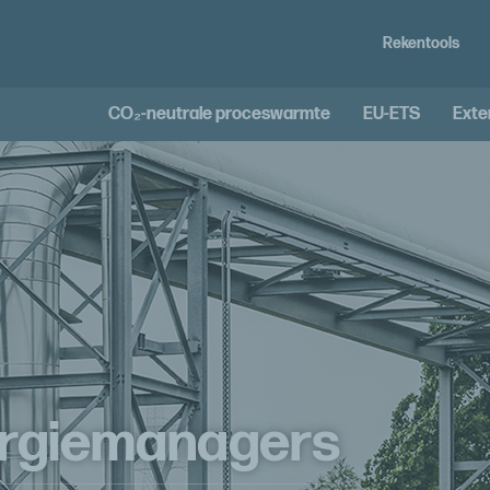
Rekentools
CO₂-neutrale proceswarmte
EU-ETS
Exte
nergiemanagers