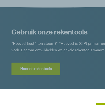
Gebruik onze rekentools
"Hoeveel kost 1 ton stoom?", "Hoeveel is 0,1 PJ primair e
vaak. Daarom ontwikkelden we enkele rekentools waarmee
Naar de rekentools
© Indea BV
•
Stoomboek
•
Contact
•
Privacy
•
Disclaimer