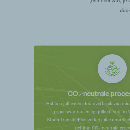
(een deel van) je 
door
CO₂-neutrale proc
Hebben jullie een stoomverbruik van min
proceswarmte en ligt jullie bedrijf i
StoomTransitiePlan zetten jullie doordach
richting CO₂-neutrale pro