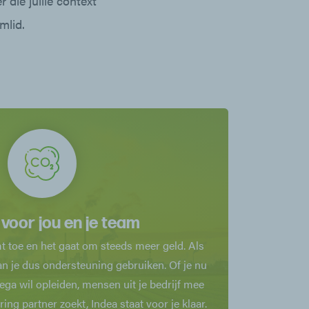
 die jullie context
mlid.
voor jou en je team
 toe en het gaat om steeds meer geld. Als
n je dus ondersteuning gebruiken. Of je nu
lega wil opleiden, mensen uit je bedrijf mee
ing partner zoekt, Indea staat voor je klaar.